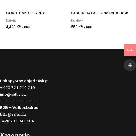
CORDIT 55 L – GREY
CHALK BAGS – Jocker BLACK
Batohy
Doplňky
4,490
Kč
550
Kč
s DPH
s DPH
CZK
Eshop /Stav objednávky:
+ 420 721 210 210
info@saltic.cz
———————————–
B2B – Velkoobchod:
b2b@saltic.cz
+420 737 941 684
Kategorie