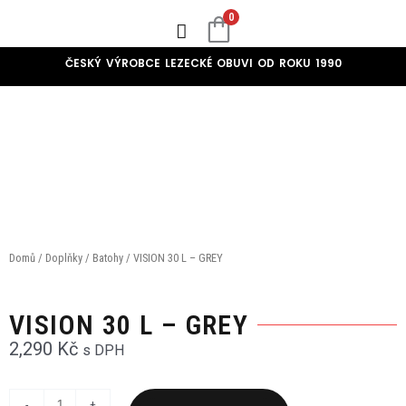
Přeskočit
0
na
obsah
ČESKÝ VÝROBCE LEZECKÉ OBUVI OD ROKU 1990
Oprava Lezeček
Domů
/
Doplňky
/
Batohy
/ VISION 30 L – GREY
VISION 30 L – GREY
2,290
Kč
s DPH
VISION
-
+