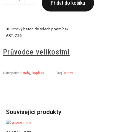
Přidat do košíku
30
L
-
GREY
30 litrový batoh do všech podmínek
množství
ART: 726
Průvodce velikostmi
Categories
Batohy
,
Doplňky
Tag
Batohy
Související produkty