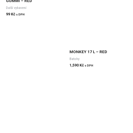
GUMMI – RED
Další vybavení
99
Kč
s DPH
MONKEY 17 L – RED
Batohy
1,590
Kč
s DPH