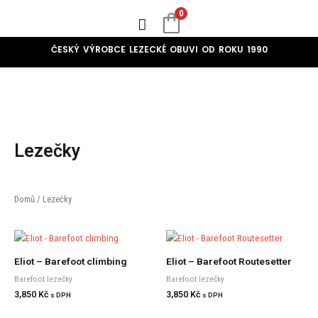
Přeskočit
0
na
obsah
ČESKÝ VÝROBCE LEZECKÉ OBUVI OD ROKU 1990
Oprava Lezeček
Lezečky
Domů
/ Lezečky
Eliot – Barefoot climbing
Eliot – Barefoot Routesetter
Barefoot lezečky
Barefoot lezečky
3,850
Kč
3,850
Kč
s DPH
s DPH