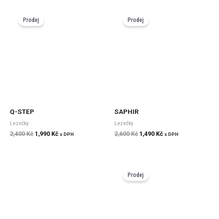
Původní
Aktuální
Původní
Aktuální
cena
cena
cena
cena
Prodej
Prodej
byla:
je:
byla:
je:
2,400 Kč.
1,990 Kč.
2,600 Kč.
1,490 Kč.
Q-STEP
SAPHIR
Lezečky
Lezečky
2,400
Kč
1,990
Kč
2,600
Kč
1,490
Kč
s DPH
s DPH
Původní
Aktuální
cena
cena
Prodej
byla:
je:
2,100 Kč.
1,790 Kč.