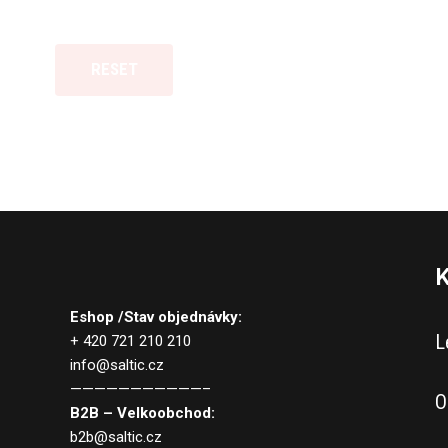
RESET
K
Eshop /Stav objednávky:
L
+ 420 721 210 210
info@saltic.cz
———————————–
O
B2B – Velkoobchod:
b2b@saltic.cz