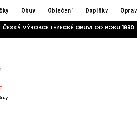
čky
Obuv
Oblečení
Doplňky
Opra
ČESKÝ VÝROBCE LEZECKÉ OBUVI OD ROKU 1990
e
Grey