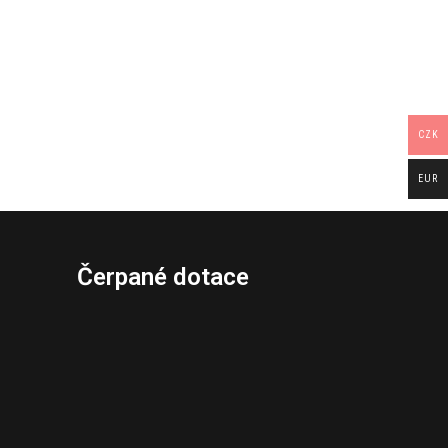
CZK
EUR
Čerpané dotace