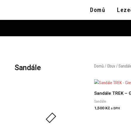
Přeskočit
Domů
Leze
na
obsah
Sandále
Domů
/
Obuv
/ Sandál
Sandále TREK – 
Sandále
1,500
Kč
s DPH